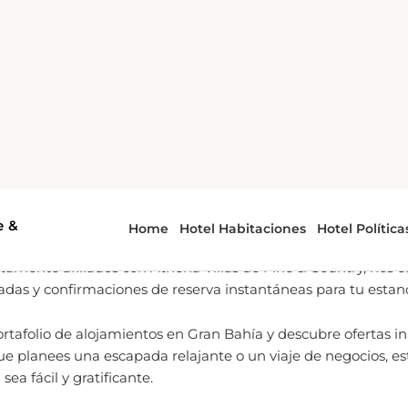
de confianza para Gran Bahí
icios de reservas en tiempo real, nos dedicamos a brindarte
s de reserva sin inconvenientes para
Athena Villas de Fine &
amente afiliados con Athena Villas de Fine & Country, nos 
iadas y confirmaciones de reserva instantáneas para tu estanc
rtafolio de alojamientos en Gran Bahía y descubre ofertas i
ue planees una escapada relajante o un viaje de negocios, e
ea fácil y gratificante.