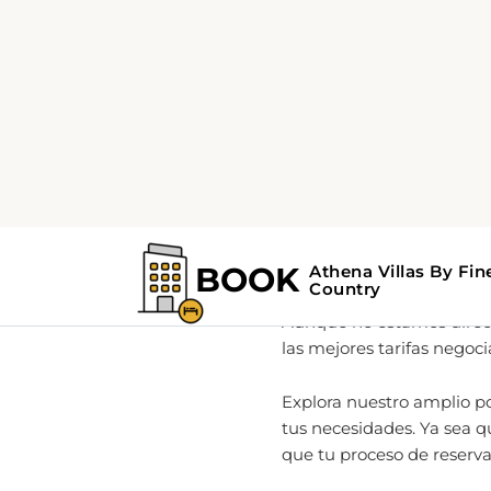
Home
Acerca de
Tu socio 
Como líder global en serv
actualizada y experiencia
Aunque no estamos direct
las mejores tarifas negoc
Explora nuestro amplio po
tus necesidades. Ya sea q
que tu proceso de reserva s