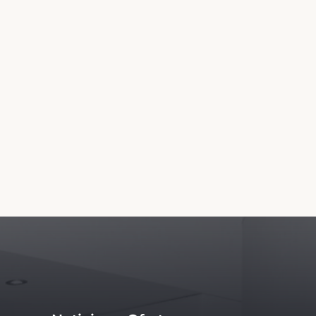
Actualiza la información de tu
negocio
y reservas en tiempo real para Athena Villas
 para su estadía. La reserva de alquiler de