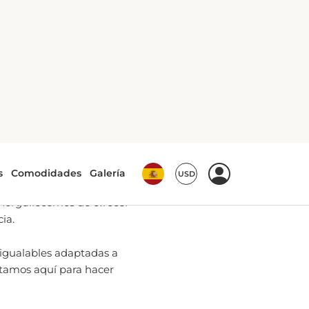
a Reservas
 la información más
 Country
y más allá.
enorgullecemos de ofrecer
ia.
nigualables adaptadas a
stamos aquí para hacer