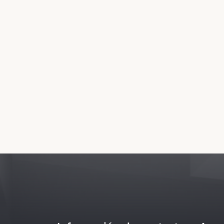
Esto Athena Villas de Fine & Country El sit
de Fine & Country. No somos el sitio web o